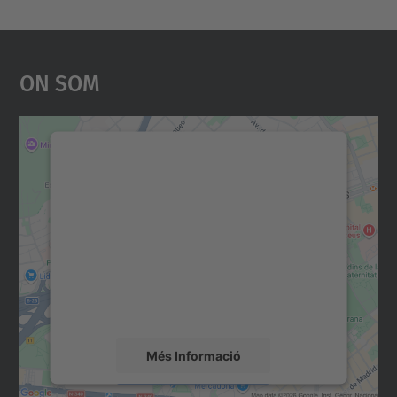
On Som
Necessitem el vostre
consentiment per carregar el
servei Google Maps!
Utilitzem un servei de tercers per incrustar
contingut del mapa que pugui recollir dades
sobre la vostra activitat. Reviseu-ne els
detalls i accepteu el servei per veure el
mapa.
Més Informació