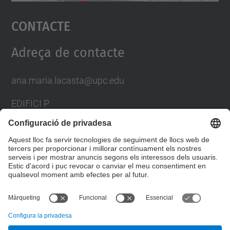
Accepta
Contacte
powered by
Usercentrics Consent
Management Platform
Adreça de contacte
ana.maria.lacasta@upc.edu
EDIFICI P
AV. DOCTOR MARAÑON, 44-50
08028 BARCELONA
SPAIN
Formulari de contacte