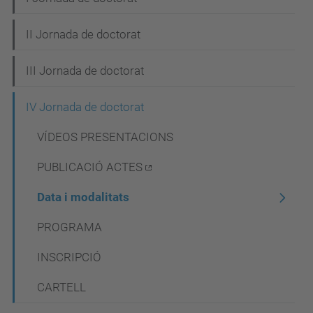
v
e
II Jornada de doctorat
g
III Jornada de doctorat
a
c
IV Jornada de doctorat
i
VÍDEOS PRESENTACIONS
ó
PUBLICACIÓ ACTES
Data i modalitats
PROGRAMA
INSCRIPCIÓ
CARTELL