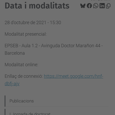
Data i modalitats
28 d'octubre de 2021 - 15:30
Modalitat presencial:
EPSEB - Aula 1.2 - Avinguda Doctor Marañon 44 -
Barcelona
Modalitat online:
Enllaç de connexió:
https://meet.google.com/hnf-
dbfj-ajv
N
Publicacions
a
I Jornada de doctorat