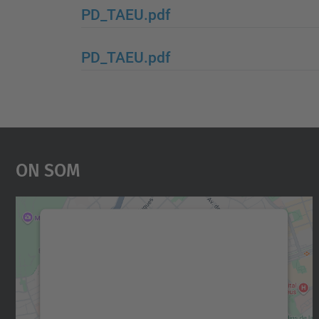
PD_TAEU.pdf
PD_TAEU.pdf
On Som
Necessitem el vostre consentiment
per carregar el servei Google Maps!
Utilitzem un servei de tercers per incrustar
contingut del mapa que pugui recollir dades
sobre la vostra activitat. Reviseu-ne els