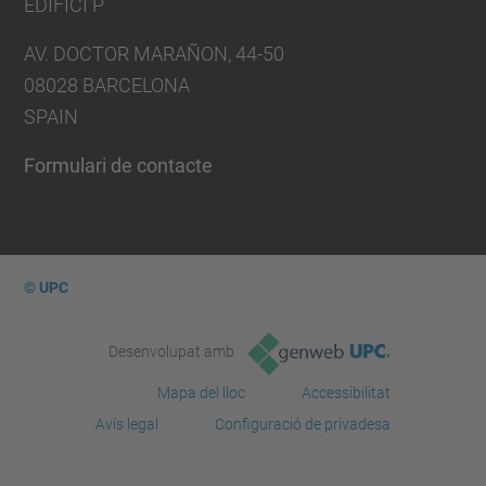
EDIFICI P
AV. DOCTOR MARAÑON, 44-50
08028 BARCELONA
SPAIN
Formulari de contacte
© UPC
Desenvolupat amb
Mapa del lloc
Accessibilitat
Avís legal
Configuració de privadesa