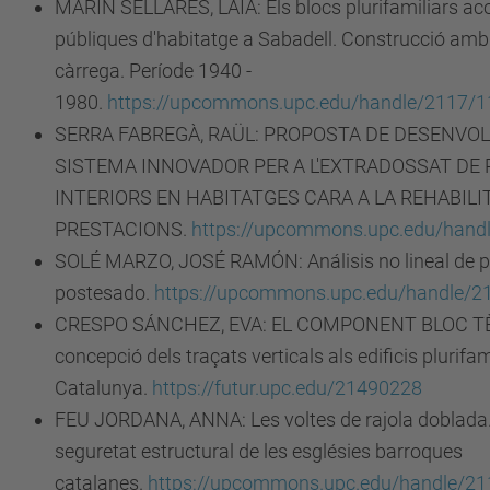
MARÍN SELLARÉS, LAIA: Els blocs plurifamiliars acol
públiques d'habitatge a Sabadell. Construcció am
càrrega. Període 1940 -
1980.
https://upcommons.upc.edu/handle/2117/
SERRA FABREGÀ, RAÜL: PROPOSTA DE DESENVO
SISTEMA INNOVADOR PER A L'EXTRADOSSAT DE
INTERIORS EN HABITATGES CARA A LA REHABILI
PRESTACIONS.
https://upcommons.upc.edu/hand
SOLÉ MARZO, JOSÉ RAMÓN: Análisis no lineal de 
postesado.
https://upcommons.upc.edu/handle/2
CRESPO SÁNCHEZ, EVA: EL COMPONENT BLOC TÈ
concepció dels traçats verticals als edificis plurifam
Catalunya.
https://futur.upc.edu/21490228
FEU JORDANA, ANNA: Les voltes de rajola doblada.
seguretat estructural de les esglésies barroques
catalanes.
https://upcommons.upc.edu/handle/2