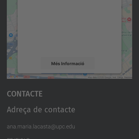
consentiment per carregar el
servei Google Maps!
Utilitzem un servei de tercers per incrustar
contingut del mapa que pugui recollir dades
sobre la vostra activitat. Reviseu-ne els
detalls i accepteu el servei per veure el
mapa.
Més Informació
Accepta
Contacte
powered by
Usercentrics Consent
Management Platform
Adreça de contacte
ana.maria.lacasta@upc.edu