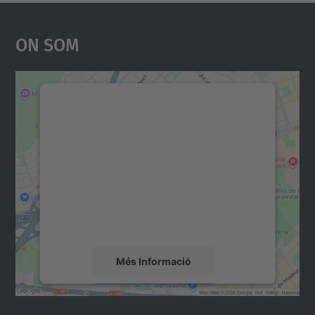
On Som
Necessitem el vostre
consentiment per carregar el
servei Google Maps!
Utilitzem un servei de tercers per incrustar
contingut del mapa que pugui recollir dades
sobre la vostra activitat. Reviseu-ne els
detalls i accepteu el servei per veure el
mapa.
Més Informació
Accepta