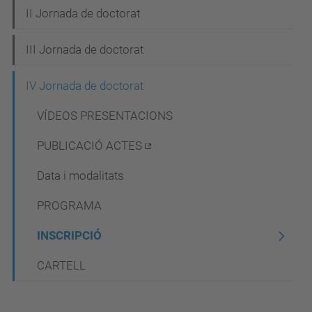
e
II Jornada de doctorat
g
III Jornada de doctorat
a
c
IV Jornada de doctorat
i
VÍDEOS PRESENTACIONS
ó
PUBLICACIÓ ACTES
Data i modalitats
PROGRAMA
INSCRIPCIÓ
CARTELL