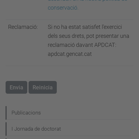
conservació.
Reclamació:
Si no ha estat satisfet l'exercici
dels seus drets, pot presentar una
reclamació davant APDCAT:
apdcat.gencat.cat
Envia
Reinicia
N
Publicacions
a
I Jornada de doctorat
v