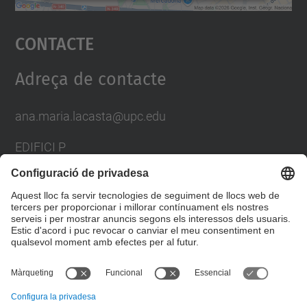
Accepta
Contacte
powered by
Usercentrics Consent
Management Platform
Adreça de contacte
ana.maria.lacasta@upc.edu
EDIFICI P
AV. DOCTOR MARAÑON, 44-50
08028 BARCELONA
SPAIN
Formulari de contacte