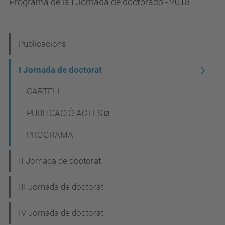
Programa de la I Jornada de doctorado - 2018
N
Publicacions
a
I Jornada de doctorat
v
CARTELL
e
g
PUBLICACIÓ ACTES
a
PROGRAMA
c
i
II Jornada de doctorat
ó
III Jornada de doctorat
IV Jornada de doctorat