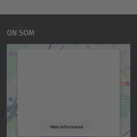
On Som
Necessitem el vostre
consentiment per carregar el
servei Google Maps!
Utilitzem un servei de tercers per incrustar
contingut del mapa que pugui recollir dades
sobre la vostra activitat. Reviseu-ne els
detalls i accepteu el servei per veure el
mapa.
Més Informació