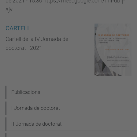
de 2021 - 15:30 https://meet.google.com/hnf-dbfj-
ajv
CARTELL
Cartell de la IV Jornada de
doctorat - 2021
N
Publicacions
a
I Jornada de doctorat
v
e
II Jornada de doctorat
g