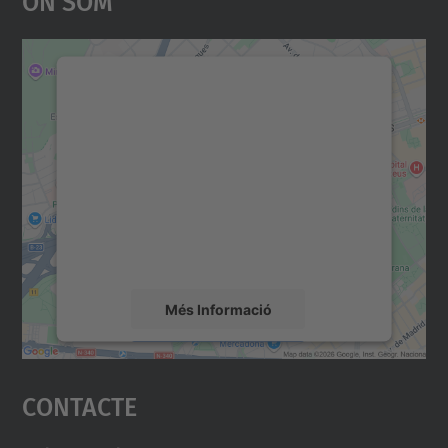
Necessitem el vostre
consentiment per carregar el
servei Google Maps!
Utilitzem un servei de tercers per incrustar
contingut del mapa que pugui recollir dades
sobre la vostra activitat. Reviseu-ne els
detalls i accepteu el servei per veure el
mapa.
Més Informació
Accepta
Contacte
powered by
Usercentrics Consent
Management Platform