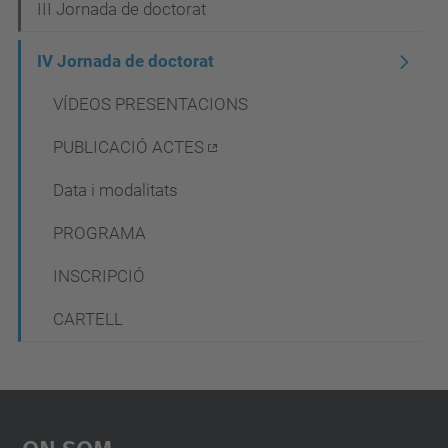
III Jornada de doctorat
a
c
IV Jornada de doctorat
i
VÍDEOS PRESENTACIONS
ó
PUBLICACIÓ ACTES
Data i modalitats
PROGRAMA
INSCRIPCIÓ
CARTELL
On Som