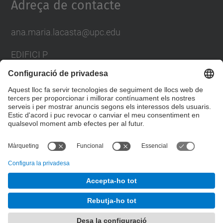
Adreça de contacte
ana.maria.lacasta@upc.edu
EDIFICI P
AV. DOCTOR MARAÑON, 44-50
08028 BARCELONA
SPAIN
Formulari de contacte
© UPC
Desenvolupat amb