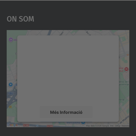
On Som
Necessitem el vostre
consentiment per carregar el
servei Google Maps!
Utilitzem un servei de tercers per incrustar
contingut del mapa que pugui recollir dades
sobre la vostra activitat. Reviseu-ne els
detalls i accepteu el servei per veure el
mapa.
Més Informació
Accepta