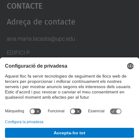
Contacte
powered by
Usercentrics Consent
Management Platform
Adreça de contacte
ana.maria.lacasta@upc.edu
EDIFICI P
AV. DOCTOR MARAÑON, 44-50
08028 BARCELONA
SPAIN
Formulari de contacte
© UPC