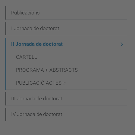
N
Publicacions
a
I Jornada de doctorat
v
e
II Jornada de doctorat
g
CARTELL
a
PROGRAMA + ABSTRACTS
c
i
PUBLICACIÓ ACTES
ó
III Jornada de doctorat
IV Jornada de doctorat