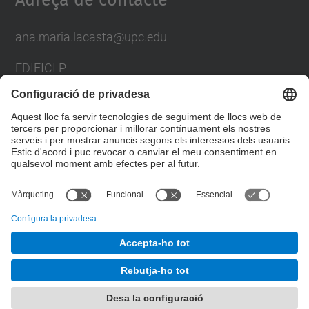
Adreça de contacte
ana.maria.lacasta@upc.edu
EDIFICI P
AV. DOCTOR MARAÑON, 44-50
08028 BARCELONA
SPAIN
Formulari de contacte
© UPC
Desenvolupat amb