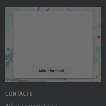
Necessitem el vostre
consentiment per carregar el
servei Google Maps!
Utilitzem un servei de tercers per incrustar
contingut del mapa que pugui recollir dades
sobre la vostra activitat. Reviseu-ne els
detalls i accepteu el servei per veure el
mapa.
Més Informació
Accepta
Contacte
powered by
Usercentrics Consent
Management Platform