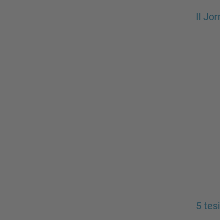
II Jo
5 tes