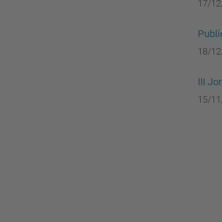
17/12
Publi
18/12
III J
15/11