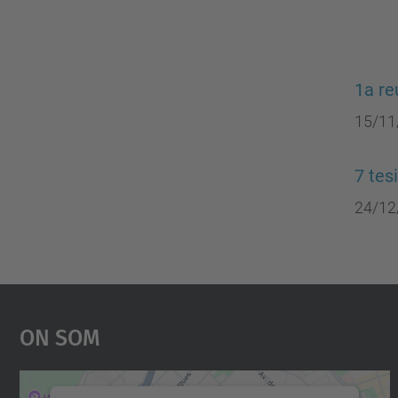
1a re
15/11
7 tes
24/12
On Som