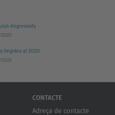
unió d'egressats
/2020
is llegides al 2020
/2020
Contacte
Adreça de contacte