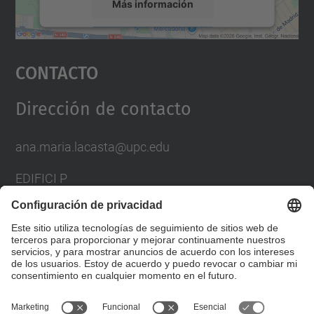
Más información
Aceptar
Contacto
powered by
Usercentrics Consent
Management Platform
Dirección de contacto
ana.maria.lacasta@upc.edu
EDIFICI P
AV. DOCTOR MARAÑON, 44-50
08028 BARCELONA
SPAIN
Formulario de contacto