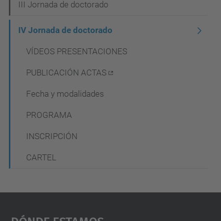
III Jornada de doctorado
a
c
IV Jornada de doctorado
i
VÍDEOS PRESENTACIONES
ó
PUBLICACIÓN ACTAS
n
Fecha y modalidades
PROGRAMA
INSCRIPCIÓN
CARTEL
Dónde Estamos