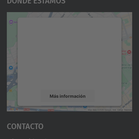
Necesitamos su consentimiento
para cargar el servicio Google
Maps.
Utilizamos un servicio de terceros para
incrustar contenido de mapas que puede
recopilar datos sobre su actividad. Le
rogamos que revise los detalles y acepte el
servicio para ver este mapa.
Más información
Aceptar
Contacto
powered by
Usercentrics Consent
Management Platform