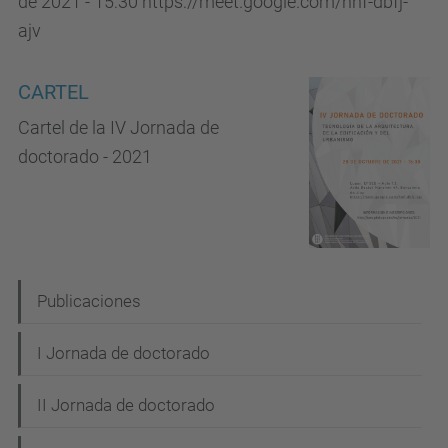
de 2021 - 15:30 https://meet.google.com/hnf-dbfj-
ajv
CARTEL
Cartel de la IV Jornada de
doctorado - 2021
N
Publicaciones
a
I Jornada de doctorado
v
e
II Jornada de doctorado
g