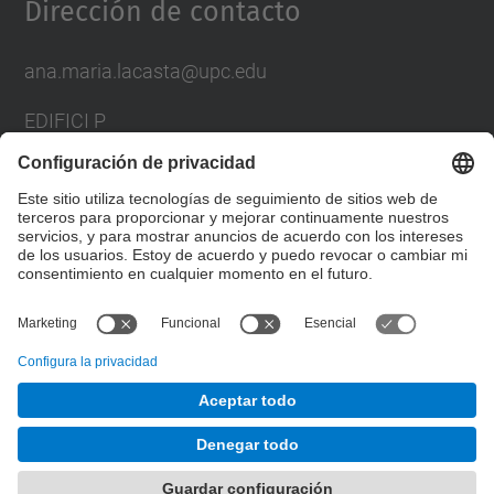
Dirección de contacto
ana.maria.lacasta@upc.edu
EDIFICI P
AV. DOCTOR MARAÑON, 44-50
08028 BARCELONA
SPAIN
Formulario de contacto
© UPC
Desarrollado con