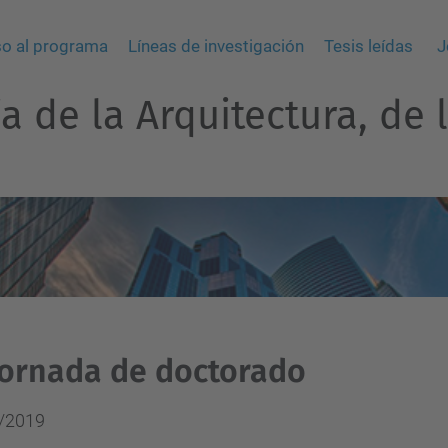
o al programa
Líneas de investigación
Tesis leídas
J
 de la Arquitectura, de l
 Jornada de doctorado
/2019