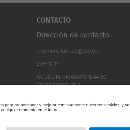
Contacto
Dirección de contacto
ana.maria.lacasta@upc.edu
EDIFICI P
AV. DOCTOR MARAÑON, 44-50
08028 BARCELONA
SPAIN
Formulario de contacto