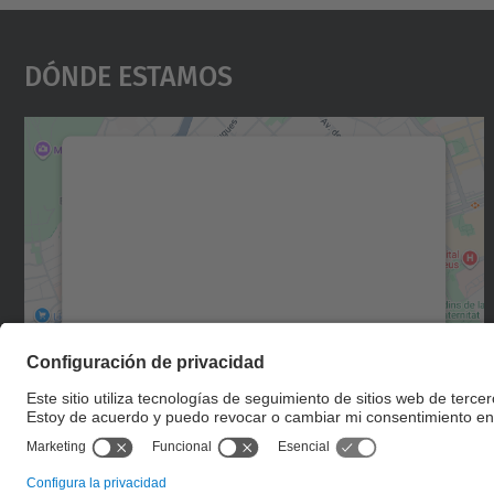
Dónde Estamos
Necesitamos su consentimiento
para cargar el servicio Google Maps.
Utilizamos un servicio de terceros para
incrustar contenido de mapas que puede
recopilar datos sobre su actividad. Le
rogamos que revise los detalles y acepte el
servicio para ver este mapa.
Más información
Aceptar
powered by
Usercentrics Consent