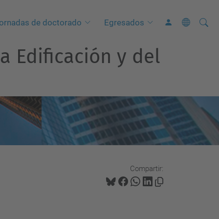
Busca
B
ornadas de doctorado
Egresados
ú
a Edificación y del
s
q
u
e
d
a
A
v
a
Compartir:
n
z
a