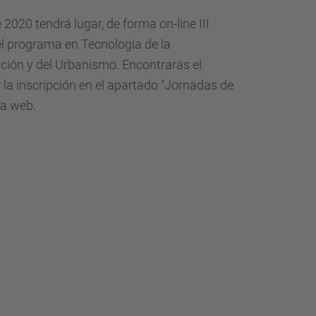
d
a
 2020 tendrá lugar, de forma on-line III
…
l programa en Tecnología de la
cación y del Urbanismo. Encontrarás el
la inscripción en el apartado "Jornadas de
a web.