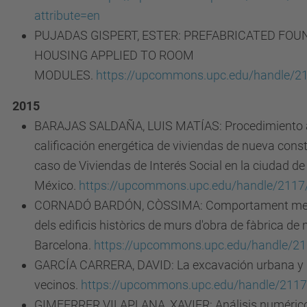
attribute=en
PUJADAS GISPERT, ESTER: PREFABRICATED FOU
HOUSING APPLIED TO ROOM
MODULES.
https://upcommons.upc.edu/handle/2
2015
BARAJAS SALDAÑA, LUIS MATÍAS: Procedimiento al
calificación energética de viviendas de nueva const
caso de Viviendas de Interés Social en la ciudad de S
México.
https://upcommons.upc.edu/handle/2117
CORNADÓ BARDÓN, CÒSSIMA: Comportament mecà
dels edificis històrics de murs d'obra de fàbrica de
Barcelona.
https://upcommons.upc.edu/handle/2
GARCÍA CARRERA, DAVID: La excavación urbana y lo
vecinos.
https://upcommons.upc.edu/handle/211
GIMFERRER VILAPLANA, XAVIER: Análisis numérico 