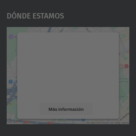
Dónde Estamos
Necesitamos su consentimiento
para cargar el servicio Google
Maps.
Utilizamos un servicio de terceros para
incrustar contenido de mapas que puede
recopilar datos sobre su actividad. Le
rogamos que revise los detalles y acepte el
servicio para ver este mapa.
Más información
Aceptar
powered by
Usercentrics Consent