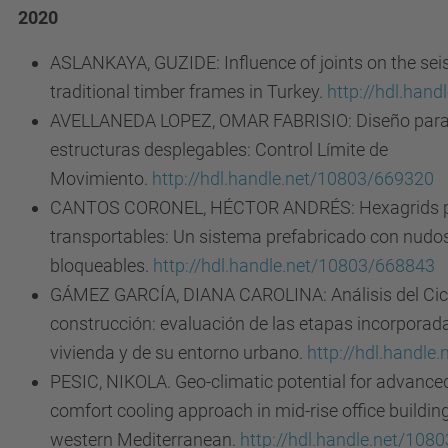
2020
ASLANKAYA, GUZIDE: Influence of joints on the sei
traditional timber frames in Turkey.
http://hdl.han
AVELLANEDA LOPEZ, OMAR FABRISIO: Diseño param
estructuras desplegables: Control Límite de
Movimiento.
http://hdl.handle.net/10803/669320
CANTOS CORONEL, HÉCTOR ANDRÉS: Hexagrids pl
transportables: Un sistema prefabricado con nudos
bloqueables.
http://hdl.handle.net/10803/668843
GÁMEZ GARCÍA, DIANA CAROLINA: Análisis del Cicl
construcción: evaluación de las etapas incorporad
vivienda y de su entorno urbano.
http://hdl.handle
PESIC, NIKOLA. Geo-climatic potential for advanced
comfort cooling approach in mid-rise office building
western Mediterranean.
http://hdl.handle.net/108