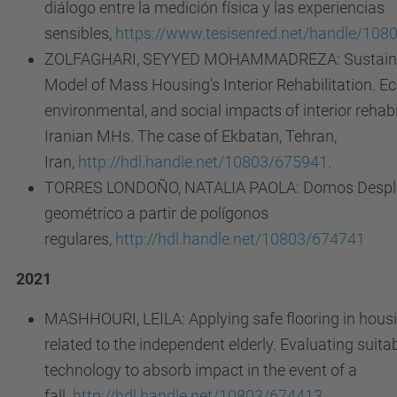
diálogo entre la medición física y las experiencias
sensibles,
https://www.tesisenred.net/handle/108
ZOLFAGHARI, SEYYED MOHAMMADREZA: Sustainab
Model of Mass Housing's Interior Rehabilitation. E
environmental, and social impacts of interior rehabi
Iranian MHs. The case of Ekbatan, Tehran,
Iran,
http://hdl.handle.net/10803/675941
.
TORRES LONDOÑO, NATALIA PAOLA: Domos Desple
geométrico a partir de polígonos
regulares,
http://hdl.handle.net/10803/674741
2021
MASHHOURI, LEILA: Applying safe flooring in hous
related to the independent elderly. Evaluating suitabi
technology to absorb impact in the event of a
fall.
http://hdl.handle.net/10803/674413