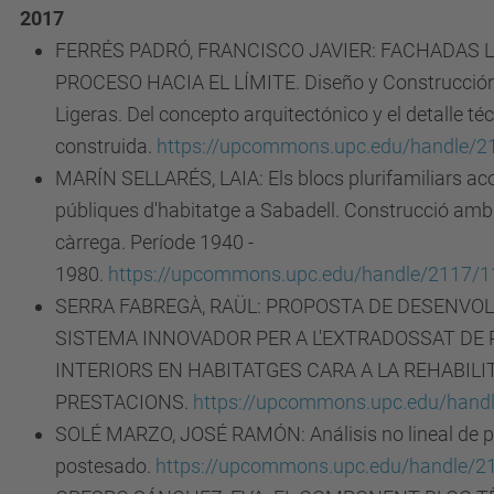
2017
FERRÉS PADRÓ, FRANCISCO JAVIER: FACHADAS L
PROCESO HACIA EL LÍMITE. Diseño y Construcció
Ligeras. Del concepto arquitectónico y el detalle téc
construida.
https://upcommons.upc.edu/handle/
MARÍN SELLARÉS, LAIA: Els blocs plurifamiliars acol
públiques d'habitatge a Sabadell. Construcció am
càrrega. Període 1940 -
1980.
https://upcommons.upc.edu/handle/2117/
SERRA FABREGÀ, RAÜL: PROPOSTA DE DESENVO
SISTEMA INNOVADOR PER A L'EXTRADOSSAT DE
INTERIORS EN HABITATGES CARA A LA REHABILI
PRESTACIONS.
https://upcommons.upc.edu/hand
SOLÉ MARZO, JOSÉ RAMÓN: Análisis no lineal de 
postesado.
https://upcommons.upc.edu/handle/2