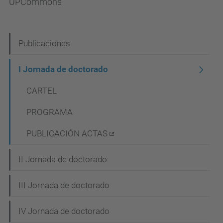
UPCommons
N
Publicaciones
a
I Jornada de doctorado
v
CARTEL
e
g
PROGRAMA
a
PUBLICACIÓN ACTAS
c
i
II Jornada de doctorado
ó
III Jornada de doctorado
n
IV Jornada de doctorado