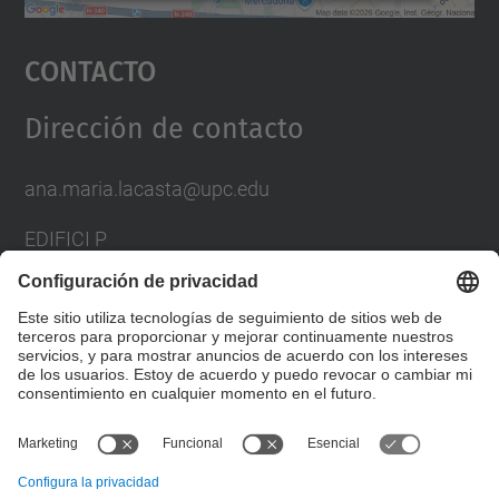
Aceptar
Contacto
powered by
Usercentrics Consent
Management Platform
Dirección de contacto
ana.maria.lacasta@upc.edu
EDIFICI P
AV. DOCTOR MARAÑON, 44-50
08028 BARCELONA
SPAIN
Formulario de contacto